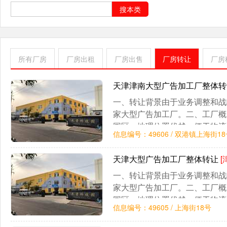
搜本类
所有厂房
厂房出租
厂房出售
厂房转让
厂房
天津津南大型广告加工厂整体
一、转让背景由于业务调整和战
家大型广告加工厂。二、工厂概
园区，地理位置优越，便于物流
信息编号：49606 / 双港镇上海街1
拥有多个生产车间和仓库，可满
进
天津大型广告加工厂整体转让
[
一、转让背景由于业务调整和战
家大型广告加工厂。二、工厂概
园区，地理位置优越，便于物流
信息编号：49605 / 上海街18号
拥有多个生产车间和仓库，可满
进