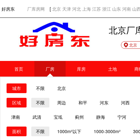
欢迎访问好房东！
网站首页
好房东
厂库房网
[
北京
天津
河北
上海
江苏
浙江
山东
河南
山
北京厂
北京
首页
厂房
库房
土地
商
城市
不限
北京
区域
不限
周边
和平
河东
河西
津南
武清
宝坻
蓟州
静海
宁河
面积
不限
1000m²以下
1000-3000m²
30