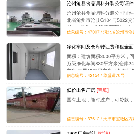
沧州沧县食品调料分装公司证
沧州沧县食品调料分装公司证件
北省沧州市沧县G104与S022
邻220省道，临近黄石高速，
信息编号：47007 / 河北省沧州市沧
利。厂区概述：独门独院厂区占地
1000平米，配
净化车间及仓库转让费和租金
面积：建筑面积3000平方米，可
万级净化车间830平方米;仓库24
方米,二层1000平方米（备有
信息编号：42154 / 华盛道70号
用房970平方米}，独立院落，
有着完
低价出售厂房
[宝坻]
国有土地，随时过户，可贷款，
信息编号：37612 / 天津市宝坻区
7900厂房转让
[武清]