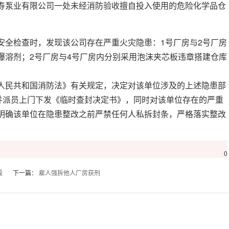
寿泵业有限公司一处未经消防验收擅自投入使用的危险化学品仓
全检查时，发现该公司存在严重火灾隐患：1号厂房与2号厂房
爆溶剂；2号厂房与4号厂房内分别采用泡沫夹芯板违章搭建仓库
民共和国消防法》有关规定，决定对该单位涉及的上述隐患部
，并派员上门下发《临时查封决定书》，同时对该单位存在的严重
明确该单位在隐患整改之前严禁任何人私拆封条，严格落实整改
0
毁
下一篇：
雇人强拆他人厂房获刑