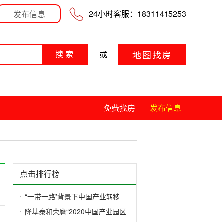
分享
登录
|
不注册发布
|
24小时客服：18311415253
发布信息
地图找房
或
搜 索
免费找房
发布信息
点击排行榜
“一带一路”背景下中国产业转移
隆基泰和荣膺“2020中国产业园区