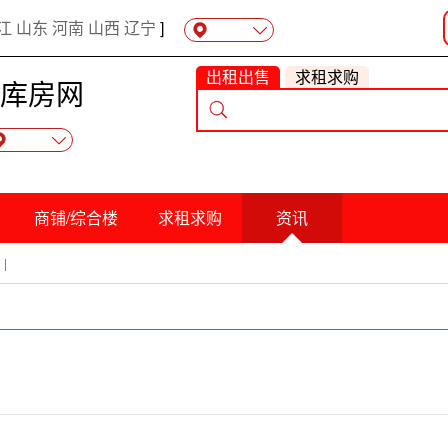
江
山东
河南
山西
辽宁
]
出租出售
求租求购
库房网
商铺/综合楼
求租求购
资讯
|