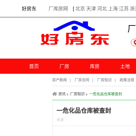
出租厂房 • 需求发布 •个人信息管理
好房东
厂库房网
[
北京
天津
河北
上海
江苏
浙
厂
首页
厂房
库房
土地
房产新闻
|
厂房合同
|
厂房知识
|
政策法规
资讯
>
厂房知识
>
一危化品仓库被查封
一危化品仓库被查封
来源：