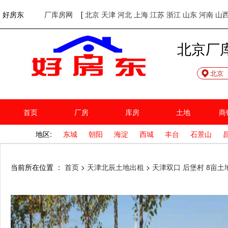
欢迎访问好房东！
网站首页
好房东
厂库房网
[
北京
天津
河北
上海
江苏
浙江
山东
河南
山
北京厂
北京
首页
厂房
库房
土地
商
地区:
东城
朝阳
海淀
西城
丰台
石景山
当前所在位置 ：
首页
>
天津北辰土地出租
>
天津双口 后堡村 8亩土