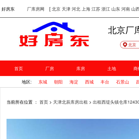
欢迎访问好房东！
网站首页
好房东
厂库房网
[
北京
天津
河北
上海
江苏
浙江
山东
河南
山
北京厂
北京
首页
厂房
库房
土地
商
地区:
东城
朝阳
海淀
西城
丰台
石景山
当前所在位置 ：
首页
>
天津北辰库房出租
>
出租西堤头镇仓库1243