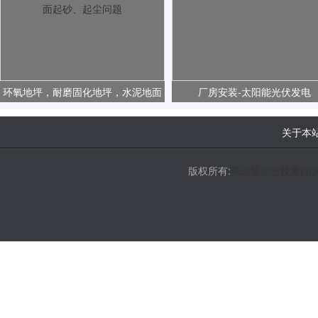
环氧地坪，耐磨固化地坪，水泥地面
厂房安装-太阳能光伏发电
起砂、起尘问题
关于本
版权所有:
帮选址信息技术(北