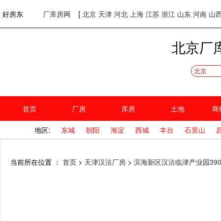
欢迎访问好房东！
网站首页
好房东
厂库房网
[
北京
天津
河北
上海
江苏
浙江
山东
河南
山
北京厂
北京
首页
厂房
库房
土地
商
地区:
东城
朝阳
海淀
西城
丰台
石景山
当前所在位置 ：
首页
>
天津汉沽厂房
>
滨海新区汉沽临津产业园390