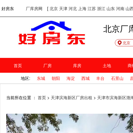
欢迎访问好房东！
网站首页
好房东
厂库房网
[
北京
天津
河北
上海
江苏
浙江
山东
河南
山
北京厂
北京
首页
厂房
库房
土地
商
地区:
东城
朝阳
海淀
西城
丰台
石景山
当前所在位置 ：
首页
>
天津滨海新区厂房出租
>
天津市滨海新区渤