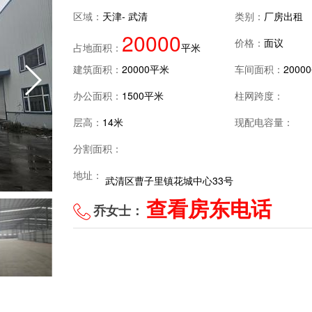
区域：
天津- 武清
类别：
厂房出租
20000
价格：
面议
占地面积：
平米
建筑面积：
20000平米
车间面积：
2000
办公面积：
1500平米
柱网跨度：
层高：
14米
现配电容量：
分割面积：
地址：
武清区曹子里镇花城中心33号
查看房东电话
乔女士：