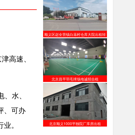
顺义区赵全营镇白庙村仓库大院出租转
让
京津高速、
北京昌平羽毛球场地诚招合租
力电、水、
评、可办
行业。
北京顺义1000平独院厂库房出租