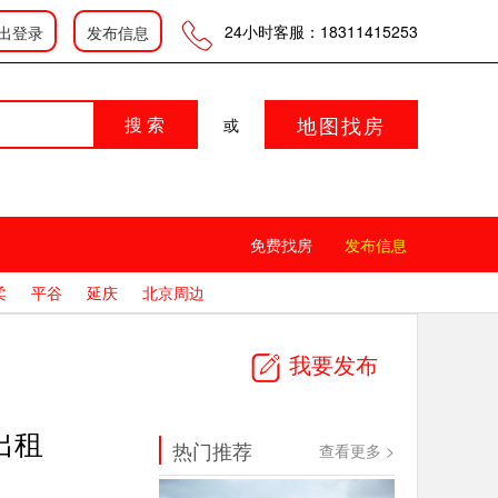
登录
|
|
会员中心
发布信息
24小时客服：18311415253
出登录
发布信息
地图找房
搜 索
或
免费找房
发布信息
柔
平谷
延庆
北京周边
我要发布
出租
热门推荐
查看更多 >