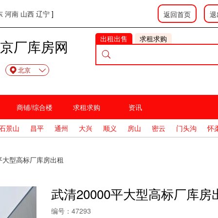
东
河南
山西
辽宁
]
返回首页
退
出租出售
求租求购
京厂库房网
北京
商铺/综合楼
求租求购
资讯
石景山
昌平
通州
大兴
顺义
房山
密云
门头沟
怀
0平大型高标厂库房出租
武清20000平大型高标厂库房
编号：
47293