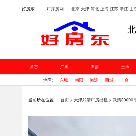
欢迎访问好房东！
网站首页
好房东
厂库房网
[
北京
天津
河北
上海
江苏
浙江
山
北
首页
厂房
库房
土地
地区:
东城
朝阳
海淀
西城
丰台
当前所在位置 ：
首页
>
天津武清厂房出租
>
武清2000