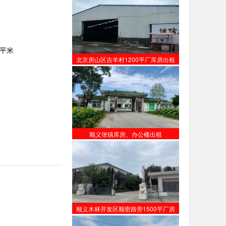
0平米
北京房山区吉羊村1200平厂库房出租
顺义张镇库房、办公楼出租
顺义木林开发区顺密路旁1500平厂房
【出租】