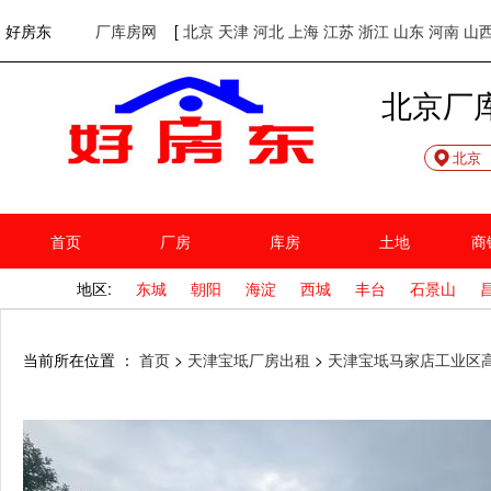
欢迎访问好房东！
网站首页
好房东
厂库房网
[
北京
天津
河北
上海
江苏
浙江
山东
河南
山
北京厂
北京
首页
厂房
库房
土地
商
地区:
东城
朝阳
海淀
西城
丰台
石景山
当前所在位置 ：
首页
>
天津宝坻厂房出租
>
天津宝坻马家店工业区