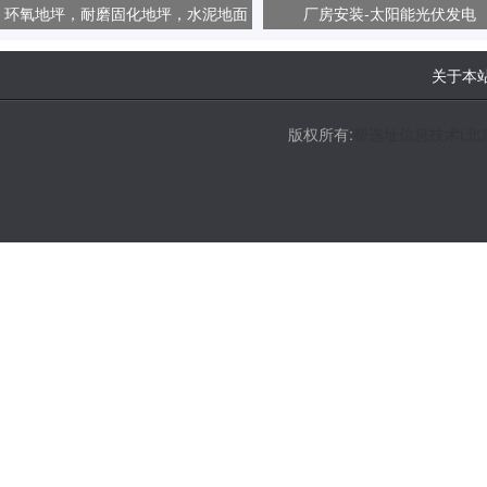
环氧地坪，耐磨固化地坪，水泥地面
厂房安装-太阳能光伏发电
起砂、起尘问题
关于本
版权所有:
帮选址信息技术(北