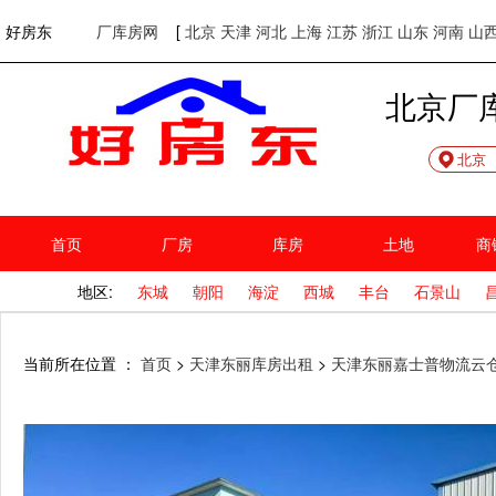
欢迎访问好房东！
网站首页
好房东
厂库房网
[
北京
天津
河北
上海
江苏
浙江
山东
河南
山
北京厂
北京
首页
厂房
库房
土地
商
地区:
东城
朝阳
海淀
西城
丰台
石景山
当前所在位置 ：
首页
>
天津东丽库房出租
>
天津东丽嘉士普物流云仓