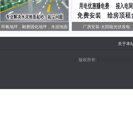
环氧地坪，耐磨固化地坪，水泥地面
厂房安装-太阳能光伏发电
起砂、起尘问题
关于本
版权所有:
帮选址信息技术(北