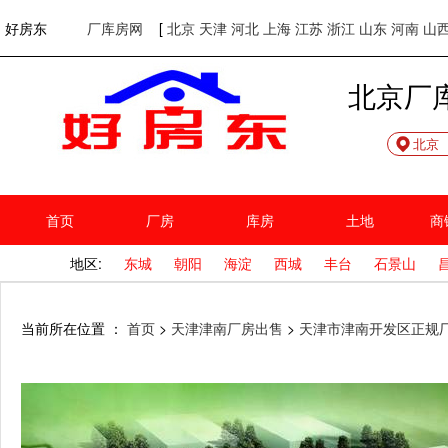
欢迎访问好房东！
网站首页
好房东
厂库房网
[
北京
天津
河北
上海
江苏
浙江
山东
河南
山
北京厂
北京
首页
厂房
库房
土地
商
地区:
东城
朝阳
海淀
西城
丰台
石景山
当前所在位置 ：
首页
>
天津津南厂房出售
>
天津市津南开发区正规厂