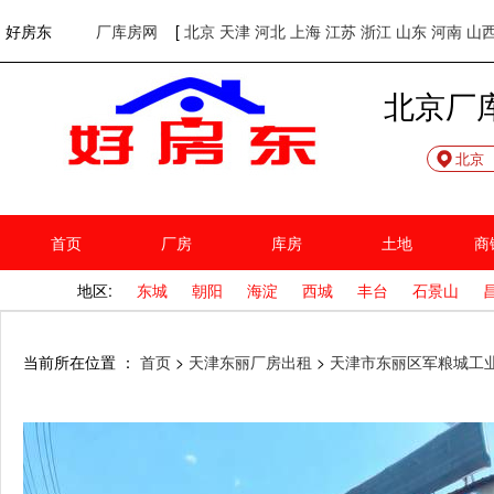
欢迎访问好房东！
网站首页
好房东
厂库房网
[
北京
天津
河北
上海
江苏
浙江
山东
河南
山
北京厂
北京
首页
厂房
库房
土地
商
地区:
东城
朝阳
海淀
西城
丰台
石景山
当前所在位置 ：
首页
>
天津东丽厂房出租
>
天津市东丽区军粮城工