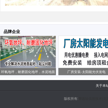
品牌企业
环氧地坪，耐磨固化地坪，水泥地面
厂房安装-太阳能光伏发电
起砂、起尘问题
关于本
版权所有:
帮选址信息技术(北