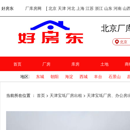
欢迎访问好房东！
网站首页
好房东
厂库房网
[
北京
天津
河北
上海
江苏
浙江
山东
河南
山
北京厂
北京
首页
厂房
库房
土地
商
地区:
东城
朝阳
海淀
西城
丰台
石景山
当前所在位置 ：
首页
>
天津宝坻厂房出租
>
天津宝坻厂房、办公房