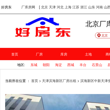
欢迎访问好房东！
网站首页
好房东
厂库房网
[
北京
天津
河北
上海
江苏
浙江
山东
河南
山
北京厂
北京
首页
厂房
库房
土地
商
地区:
东城
朝阳
海淀
西城
丰台
石景山
当前所在位置 ：
首页
>
天津滨海新区厂房出租
>
滨海新区中新天津