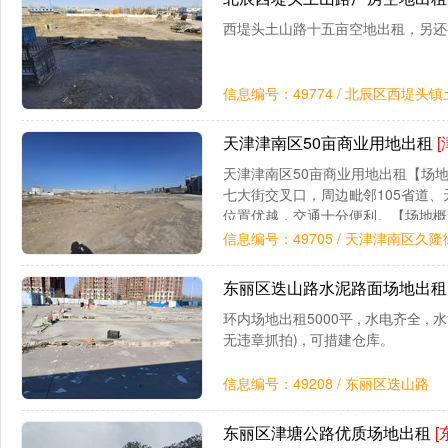
西堤头土山路十五亩空地出租，另还有
信息编号：49774 / 北辰区西堤头
天津津南区50亩商业用地出租
[
天津津南区50亩商业用地出租【场
七大街交叉口，周边毗邻105省道
位置优越，交通十分便利。【场地概
马路，周边居民区，繁华地段，适合
信息编号：49705 / 天津津南区
东丽区迭山路水泥路面场地出
环内场地出租5000平 , 水电齐全 , 
无违章抓拍) , 可措建仓库。
信息编号：49208 / 东丽区迭山路
东丽区津塘公路优质场地出租
[