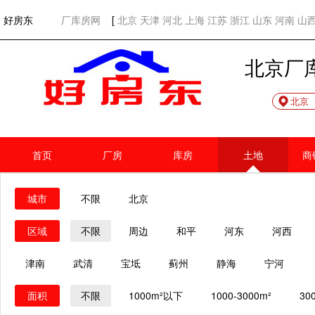
欢迎访问好房东！
网站首页
好房东
厂库房网
[
北京
天津
河北
上海
江苏
浙江
山东
河南
山
北京厂
北京
首页
厂房
库房
土地
商
城市
不限
北京
区域
不限
周边
和平
河东
河西
津南
武清
宝坻
蓟州
静海
宁河
面积
不限
1000m²以下
1000-3000m²
30