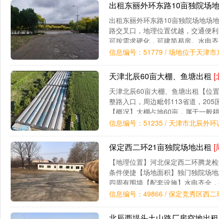
出租东丽外环东路10亩独院场
出租东丽外环东路10亩独院场地场
路交叉口，地理位置优越，交通便利
可按需求硬化，可建简易房。水电齐
近小区，人流量大，适合做夜市、早
信息编号：51779 / 场地位于天
天津北辰60亩大棚、鱼塘出租
[
天津北辰60亩大棚、鱼塘出租【位
整路入口，周边毗邻113省道，20
【概况】大棚占地60亩，属于一般
鱼类。有自来水井、380KVA动力电
信息编号：51235 / 天津市北辰外
保定西二环21亩独院场地出租
[
【地理位置】河北保定西二环腾龙检
条件便捷【场地面积】独门独院场地
四周有围墙【配套设施】水电齐全，
仓储、资源回收、渣土、建材中转、
信息编号：49866 / 保定竞秀区
北辰西堤头土山路厂房空地出