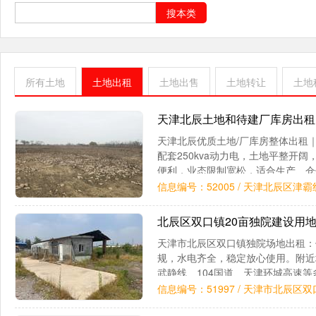
搜本类
所有土地
土地出租
土地出售
土地转让
土地
天津北辰土地和待建厂库房出
天津北辰优质土地/厂库房整体出租
配套250kva动力电，土地平整开阔
便利，业态限制宽松，适合生产、仓
块一：40亩建设用地+商业用地核心
信息编号：52005 / 天津北辰区津
北辰区双口镇20亩独院建设用
天津市北辰区双口镇独院场地出租：
规，水电齐全，稳定放心使用。附近
武静线、104国道、天津环城高速
20亩，集体建设用地，带围墙，有
信息编号：51997 / 天津市北辰区