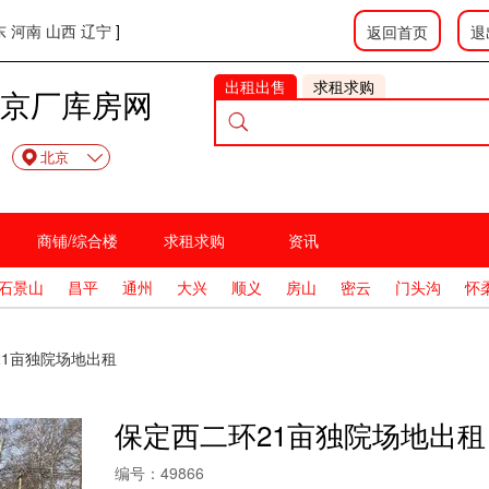
东
河南
山西
辽宁
]
返回首页
退
出租出售
求租求购
京厂库房网
北京
商铺/综合楼
求租求购
资讯
石景山
昌平
通州
大兴
顺义
房山
密云
门头沟
怀
21亩独院场地出租
保定西二环21亩独院场地出租
编号：
49866