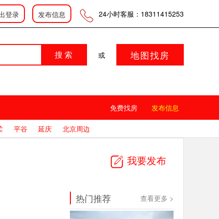
登录
|
|
会员中心
发布信息
24小时客服：18311415253
出登录
发布信息
地图找房
搜 索
或
免费找房
发布信息
柔
平谷
延庆
北京周边
我要发布
热门推荐
查看更多 >