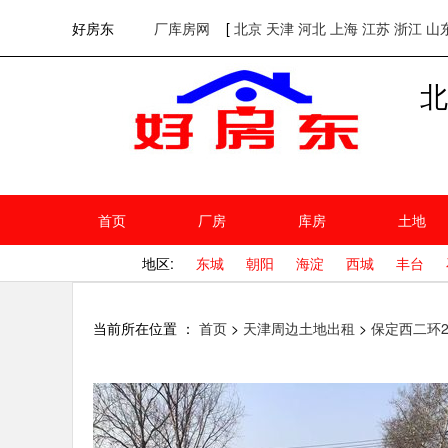
欢迎访问好房东！
网站首页
好房东
厂库房网
[
北京
天津
河北
上海
江苏
浙江
山
北
首页
厂房
库房
土地
地区:
东城
朝阳
海淀
西城
丰台
当前所在位置 ：
首页
>
天津周边土地出租
>
保定西二环