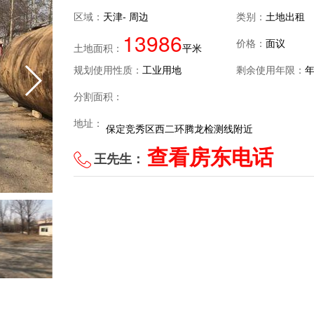
区域：
天津- 周边
类别：
土地出租
13986
价格：
面议
土地面积：
平米
规划使用性质：
工业用地
剩余使用年限：
分割面积：
地址：
保定竞秀区西二环腾龙检测线附近
查看房东电话
王先生：