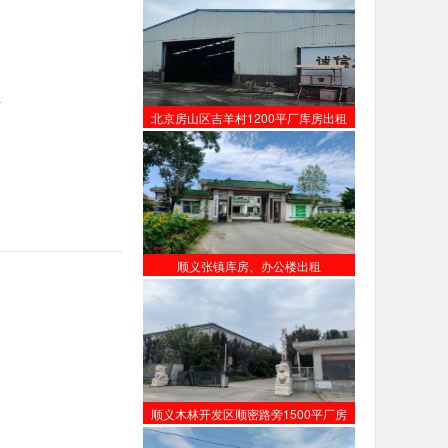
年
北京房山区吉羊村1200平厂库房出租
顺义张镇库房、办公楼出租
顺义木林开发区顺密路旁1500平厂房
【出租】