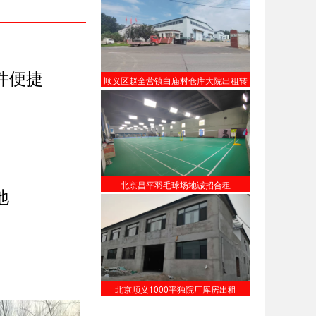
件便捷
顺义区赵全营镇白庙村仓库大院出租转
让
北京昌平羽毛球场地诚招合租
地
北京顺义1000平独院厂库房出租