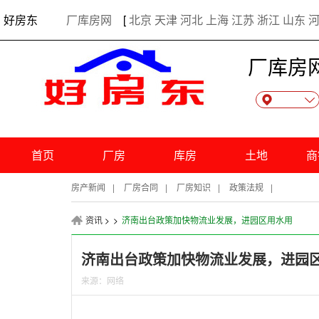
出租厂房 • 需求发布 •个人信息管理
好房东
厂库房网
[
北京
天津
河北
上海
江苏
浙江
山东
厂库房
首页
厂房
库房
土地
商
房产新闻
|
厂房合同
|
厂房知识
|
政策法规
|
资讯
>
>
济南出台政策加快物流业发展，进园区用水用
济南出台政策加快物流业发展，进园
来源：网络