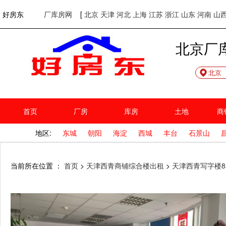
欢迎访问好房东！
网站首页
好房东
厂库房网
[
北京
天津
河北
上海
江苏
浙江
山东
河南
山
北京厂
北京
首页
厂房
库房
土地
商
地区:
东城
朝阳
海淀
西城
丰台
石景山
当前所在位置 ：
首页
>
天津西青商铺综合楼出租
>
天津西青写字楼8