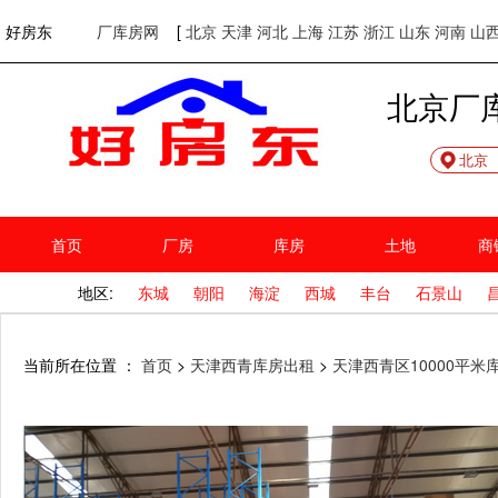
欢迎访问好房东！
网站首页
好房东
厂库房网
[
北京
天津
河北
上海
江苏
浙江
山东
河南
山
北京厂
北京
首页
厂房
库房
土地
商
地区:
东城
朝阳
海淀
西城
丰台
石景山
当前所在位置 ：
首页
>
天津西青库房出租
>
天津西青区10000平米