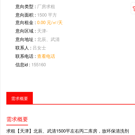
意向类型 :
厂房求租
意向面积 :
1500 平方
意向租金 :
0.00
元/㎡/天
意向区域 :
天津-
意向地址 :
北辰、武清
联系人 :
吕女士
联系电话 :
查看电话
信息id :
155160
需求概要
需求概要
求租【天津】北辰、武清1500平左右丙二库房，放环保清洗剂