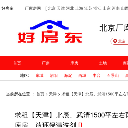
欢迎访问好房东！
网站首页
好房东
厂库房网
[
北京
天津
河北
上海
江苏
浙江
山东
河南
山
北京厂
北京
首页
厂房
库房
土地
商
地区:
东城
朝阳
海淀
西城
丰台
石景山
当前所在位置 ：
首页
>
天津
>
求租【天津】北辰、武清1500平左
求租【天津】北辰、武清1500平左右
库房，放环保清洗剂
[]